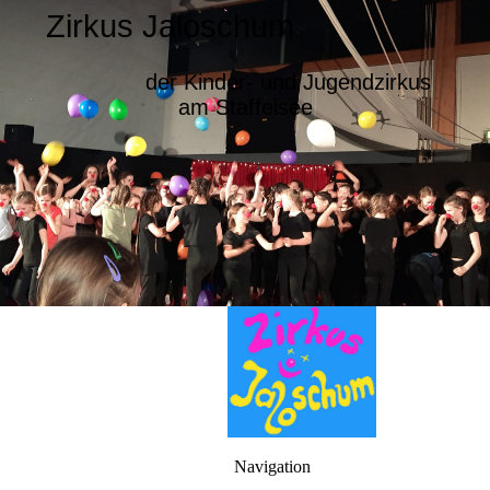
Zirkus Jaloschum
der Kinder- und Jugendzirkus
am Staffelsee
Navigation